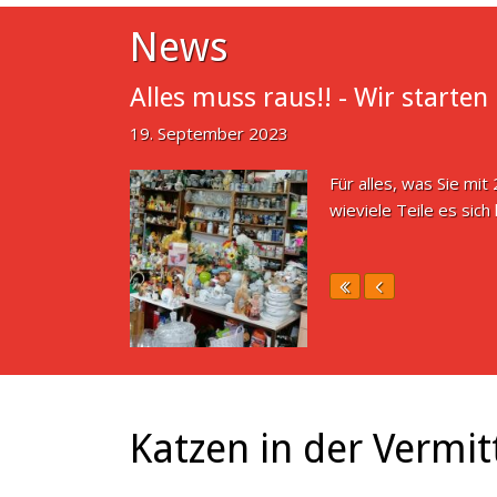
News
Alles muss raus!! - Wir starte
19. September 2023
Für alles, was Sie mit
wieviele Teile es sich 
Katzen in der Vermit