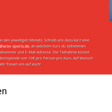
n des jeweiligen Monats. Schreib uns dazu kurz eine
o@activ-sports.de
, an welchem Kurs du teilnehmen
ilnummer und E-Mail Adresse. Die Teilnahme kostet
indestspende von 10€ pro Person pro Kurs. Auf Wunsch
Wir freuen uns auf euch!
en