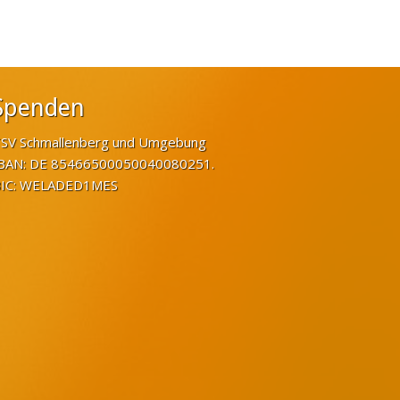
Spenden
SV Schmallenberg und Umgebung
BAN: DE 85466500050040080251.
IC: WELADED1MES