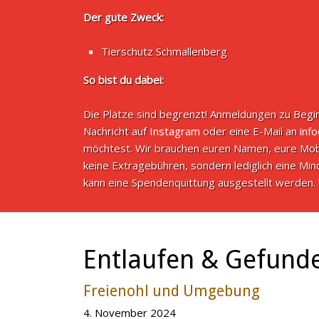
Der gute Zweck:
Tierschutz Schmallenberg
So bist du dabei:
Die Plätze sind begrenzt! Anmeldungen zu Begin
Nachricht auf
Instagram
oder eine E-Mail an
inf
möchtest. Wir brauchen euren Namen, eure Mob
keine Extragebühren, sondern lediglich eine M
kann eine Spendenquittung ausgestellt werden. 
Entlaufen & Gefund
Freienohl und Umgebung
4. November 2024