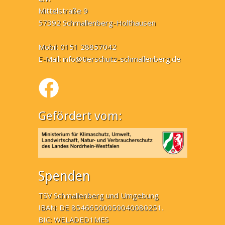
Mittelstraße 9
57392 Schmallenberg-Holthausen
Mobil: 0151 28857042
E-Mail:
info@tierschutz-schmallenberg.de
Gefördert vom:
Spenden
TSV Schmallenberg und Umgebung
IBAN: DE 85466500050040080251.
BIC: WELADED1MES