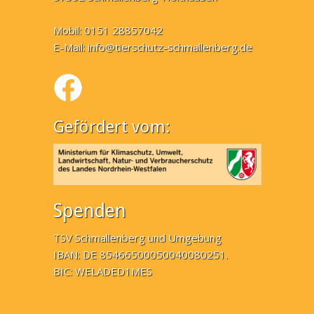
Mobil: 0151 28857042
E-Mail:
info@tierschutz-schmallenberg.de
Gefördert vom:
Spenden
TSV Schmallenberg und Umgebung
IBAN: DE 85466500050040080251.
BIC: WELADED1MES