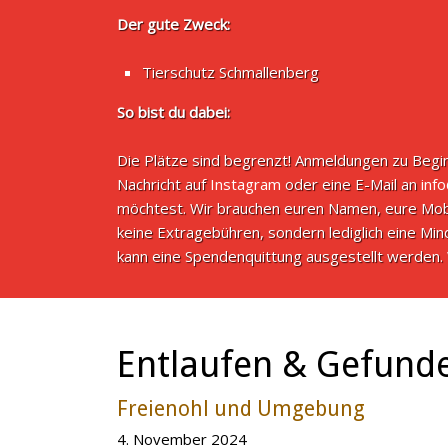
Der gute Zweck:
Tierschutz Schmallenberg
So bist du dabei:
Die Plätze sind begrenzt! Anmeldungen zu Begin
Nachricht auf
Instagram
oder eine E-Mail an
inf
möchtest. Wir brauchen euren Namen, eure Mob
keine Extragebühren, sondern lediglich eine M
kann eine Spendenquittung ausgestellt werden. 
Entlaufen & Gefund
Freienohl und Umgebung
4. November 2024