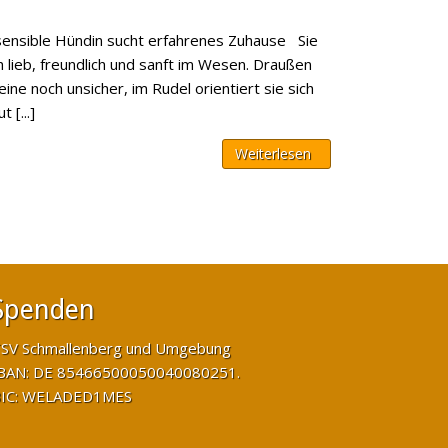
sensible Hündin sucht erfahrenes Zuhause Sie
h lieb, freundlich und sanft im Wesen. Draußen
lleine noch unsicher, im Rudel orientiert sie sich
 [...]
Weiterlesen
Spenden
SV Schmallenberg und Umgebung
BAN: DE 85466500050040080251.
IC: WELADED1MES