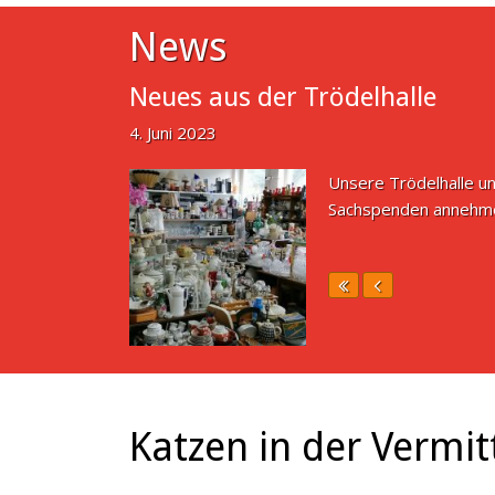
News
Neues aus der Trödelhalle
4. Juni 2023
Unsere Trödelhalle un
Sachspenden annehme
Katzen in der Vermit