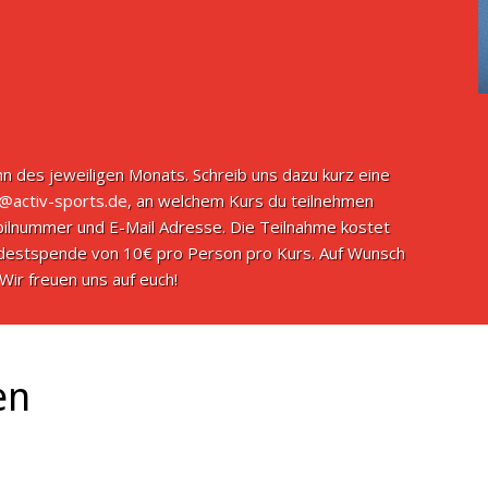
n des jeweiligen Monats. Schreib uns dazu kurz eine
o@activ-sports.de
, an welchem Kurs du teilnehmen
ilnummer und E-Mail Adresse. Die Teilnahme kostet
indestspende von 10€ pro Person pro Kurs. Auf Wunsch
Wir freuen uns auf euch!
en