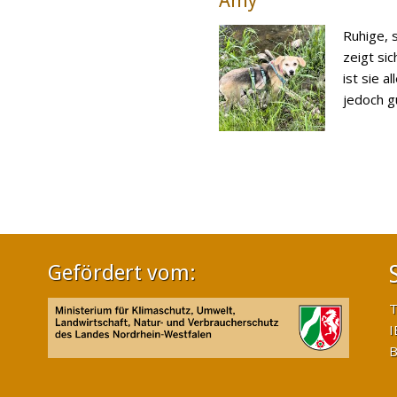
Amy
Ruhige, 
zeigt sic
ist sie a
jedoch gut
Gefördert vom:
T
I
B