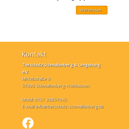
Weiterlesen
Kontakt
Tierschutz Schmallenberg & Umgebung
e.V.
Mittelstraße 9
57392 Schmallenberg-Holthausen
Mobil: 0151 28857042
E-Mail:
info@tierschutz-schmallenberg.de