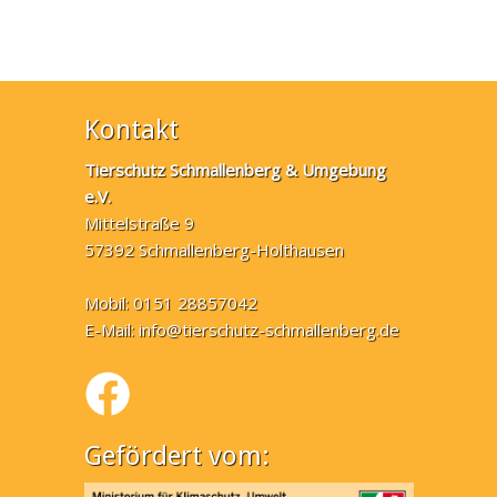
Kontakt
Tierschutz Schmallenberg & Umgebung
e.V.
Mittelstraße 9
57392 Schmallenberg-Holthausen
Mobil: 0151 28857042
E-Mail:
info@tierschutz-schmallenberg.de
Gefördert vom: