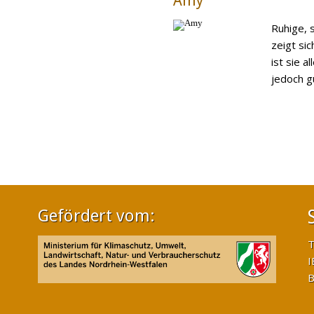
Amy
Ruhige, 
zeigt sic
ist sie a
jedoch gut
Gefördert vom:
T
I
B