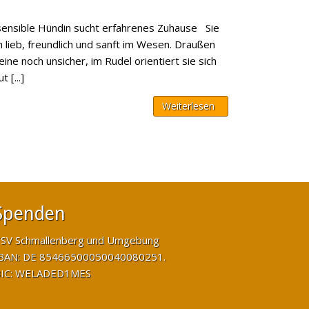
sensible Hündin sucht erfahrenes Zuhause Sie
h lieb, freundlich und sanft im Wesen. Draußen
lleine noch unsicher, im Rudel orientiert sie sich
 [...]
Weiterlesen
Spenden
SV Schmallenberg und Umgebung
BAN: DE 85466500050040080251.
IC: WELADED1MES