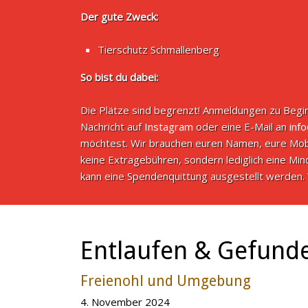
Der gute Zweck:
Tierschutz Schmallenberg
So bist du dabei:
Die Plätze sind begrenzt! Anmeldungen zu Begin
Nachricht auf
Instagram
oder eine E-Mail an
inf
möchtest. Wir brauchen euren Namen, eure Mob
keine Extragebühren, sondern lediglich eine M
kann eine Spendenquittung ausgestellt werden. 
Entlaufen & Gefund
Freienohl und Umgebung
4. November 2024