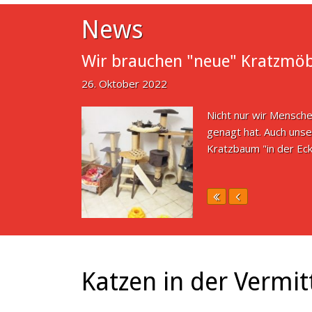
News
Wir brauchen "neue" Kratzmöb
26. Oktober 2022
Nicht nur wir Mensche
genagt hat. Auch unse
Kratzbaum "in der Ec
Katzen in der Vermit