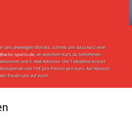
n des jeweiligen Monats. Schreib uns dazu kurz eine
o@activ-sports.de
, an welchem Kurs du teilnehmen
ilnummer und E-Mail Adresse. Die Teilnahme kostet
indestspende von 10€ pro Person pro Kurs. Auf Wunsch
Wir freuen uns auf euch!
en