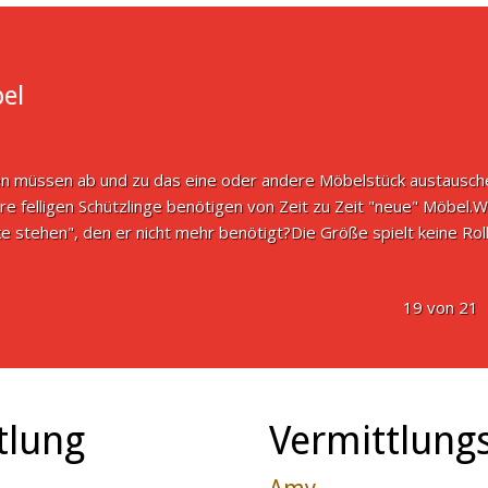
el
n müssen ab und zu das eine oder andere Möbelstück austauschen,
re felligen Schützlinge benötigen von Zeit zu Zeit "neue" Möbel.
ke stehen", den er nicht mehr benötigt?Die Größe spielt keine 
19 von 21
tlung
Vermittlungs