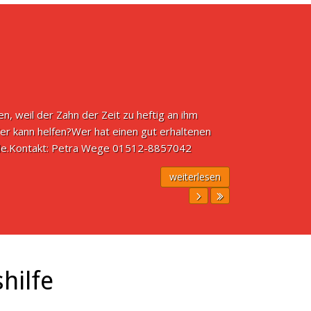
 weil der Zahn der Zeit zu heftig an ihm
Wer kann helfen?Wer hat einen gut erhaltenen
Rolle.Kontakt: Petra Wege 01512-8857042
weiterlesen
hilfe