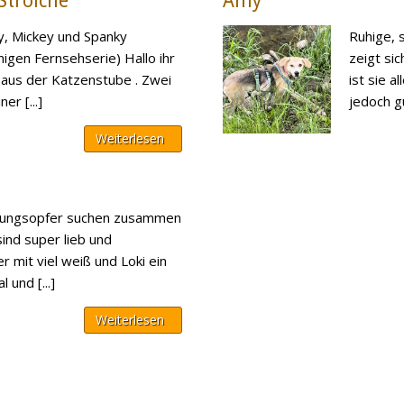
 Strolche
Amy
y, Mickey und Spanky
Ruhige, 
igen Fernsehserie) Hallo ihr
zeigt sic
 aus der Katzenstube . Zwei
ist sie a
er [...]
jedoch gut
Weiterlesen
idungsopfer suchen zusammen
sind super lieb und
r mit viel weiß und Loki ein
 und [...]
Weiterlesen