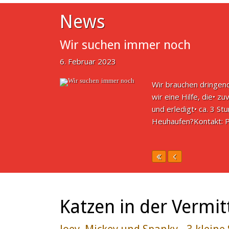
News
Wir suchen immer noch
6. Februar 2023
Wir brauchen dringen
wir eine Hilfe, die• z
und erledigt• ca. 3 S
Heuhaufen?Kontakt:
Katzen in der Vermit