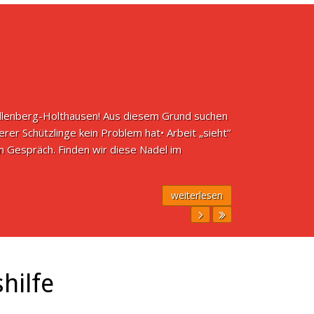
allenberg-Holthausen! Aus diesem Grund suchen
serer Schützlinge kein Problem hat• Arbeit „sieht“
em Gespräch. Finden wir diese Nadel im
weiterlesen
hilfe