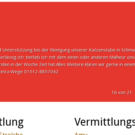
d Unterstützung bei der Reinigung unserer Katzenstube in Schm
uverlässig ist• tierlieb ist• mit dem einen oder anderen Malheur un
tunden in der Woche Zeit hat.Alles Weitere klären wir gerne in ein
 Petra Wege 01512-8857042
16 von 21
tlung
Vermittlungs