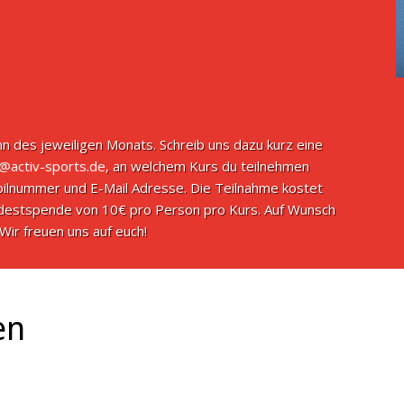
n des jeweiligen Monats. Schreib uns dazu kurz eine
o@activ-sports.de
, an welchem Kurs du teilnehmen
ilnummer und E-Mail Adresse. Die Teilnahme kostet
indestspende von 10€ pro Person pro Kurs. Auf Wunsch
Wir freuen uns auf euch!
en