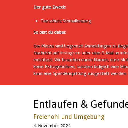
Der gute Zweck:
Tierschutz Schmallenberg
So bist du dabei:
Die Plätze sind begrenzt! Anmeldungen zu Begin
Nachricht auf
Instagram
oder eine E-Mail an
inf
möchtest. Wir brauchen euren Namen, eure Mob
keine Extragebühren, sondern lediglich eine M
kann eine Spendenquittung ausgestellt werden. 
Entlaufen & Gefund
Freienohl und Umgebung
4. November 2024