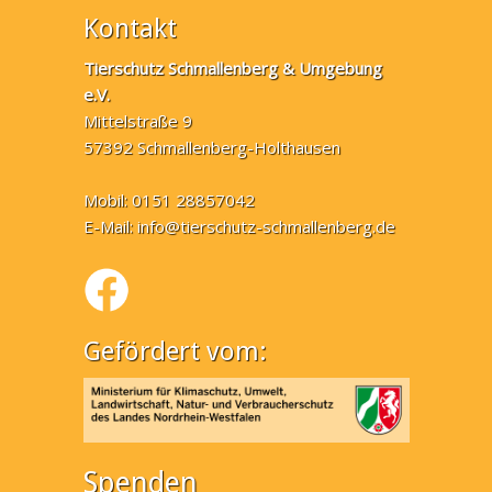
Kontakt
Tierschutz Schmallenberg & Umgebung
e.V.
Mittelstraße 9
57392 Schmallenberg-Holthausen
Mobil: 0151 28857042
E-Mail:
info@tierschutz-schmallenberg.de
Gefördert vom:
Spenden