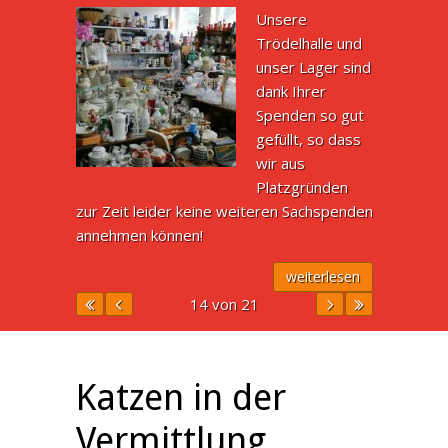
Unsere
Trödelhalle und
unser Lager sind
dank Ihrer
Spenden so gut
gefüllt, so dass
wir aus
Platzgründen
zur Zeit leider keine weiteren Sachspenden
annehmen können!
weiterlesen
14 von 21
Katzen in der
Vermittlung