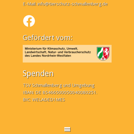
E-Mail:
info@tierschutz-schmallenberg.de
Gefördert vom:
Spenden
TSV Schmallenberg und Umgebung
IBAN: DE 85466500050040080251.
BIC: WELADED1MES