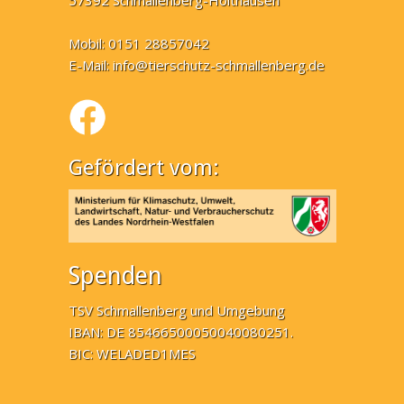
57392 Schmallenberg-Holthausen
Mobil: 0151 28857042
E-Mail:
info@tierschutz-schmallenberg.de
Gefördert vom:
Spenden
TSV Schmallenberg und Umgebung
IBAN: DE 85466500050040080251.
BIC: WELADED1MES