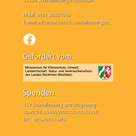
57392 Schmallenberg-Holthausen
Mobil: 0151 28857042
E-Mail:
info@tierschutz-schmallenberg.de
Gefördert vom:
Spenden
TSV Schmallenberg und Umgebung
IBAN: DE 85466500050040080251.
BIC: WELADED1MES