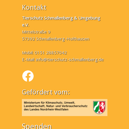
Kontakt
Tierschutz Schmallenberg & Umgebung
e.V.
Mittelstraße 9
57392 Schmallenberg-Holthausen
Mobil: 0151 28857042
E-Mail:
info@tierschutz-schmallenberg.de
Gefördert vom:
Spenden