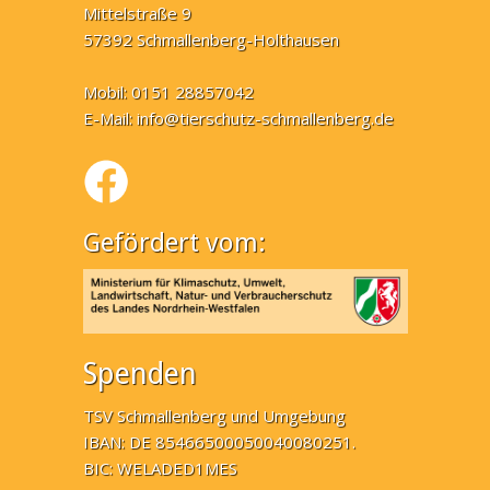
Mittelstraße 9
57392 Schmallenberg-Holthausen
Mobil: 0151 28857042
E-Mail:
info@tierschutz-schmallenberg.de
Gefördert vom:
Spenden
TSV Schmallenberg und Umgebung
IBAN: DE 85466500050040080251.
BIC: WELADED1MES