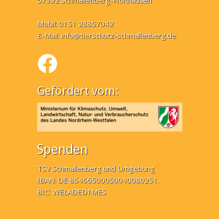
57392 Schmallenberg-Holthausen
Mobil: 0151 28857042
E-Mail:
info@tierschutz-schmallenberg.de
Gefördert vom:
Spenden
TSV Schmallenberg und Umgebung
IBAN: DE 85466500050040080251.
BIC: WELADED1MES