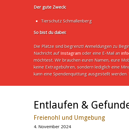
Der gute Zweck:
Tierschutz Schmallenberg
So bist du dabei:
Die Plätze sind begrenzt! Anmeldungen zu Begin
Nachricht auf
Instagram
oder eine E-Mail an
inf
möchtest. Wir brauchen euren Namen, eure Mob
keine Extragebühren, sondern lediglich eine M
kann eine Spendenquittung ausgestellt werden. 
Entlaufen & Gefund
Freienohl und Umgebung
4. November 2024