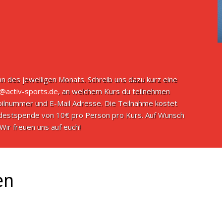
n des jeweiligen Monats. Schreib uns dazu kurz eine
o@activ-sports.de
, an welchem Kurs du teilnehmen
ilnummer und E-Mail Adresse. Die Teilnahme kostet
indestspende von 10€ pro Person pro Kurs. Auf Wunsch
Wir freuen uns auf euch!
en