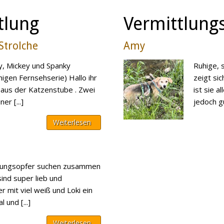
tlung
Vermittlungs
 Strolche
Amy
y, Mickey und Spanky
Ruhige, 
igen Fernsehserie) Hallo ihr
zeigt sic
 aus der Katzenstube . Zwei
ist sie a
er [...]
jedoch gut
Weiterlesen
idungsopfer suchen zusammen
sind super lieb und
r mit viel weiß und Loki ein
 und [...]
Weiterlesen