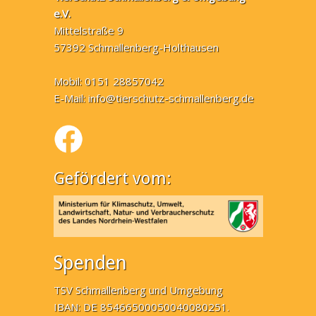
e.V.
Mittelstraße 9
57392 Schmallenberg-Holthausen
Mobil: 0151 28857042
E-Mail:
info@tierschutz-schmallenberg.de
Gefördert vom:
Spenden
TSV Schmallenberg und Umgebung
IBAN: DE 85466500050040080251.