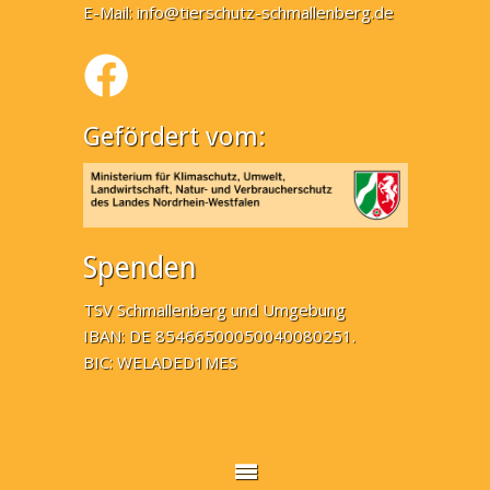
E-Mail:
info@tierschutz-schmallenberg.de
Gefördert vom:
Spenden
TSV Schmallenberg und Umgebung
IBAN: DE 85466500050040080251.
BIC: WELADED1MES