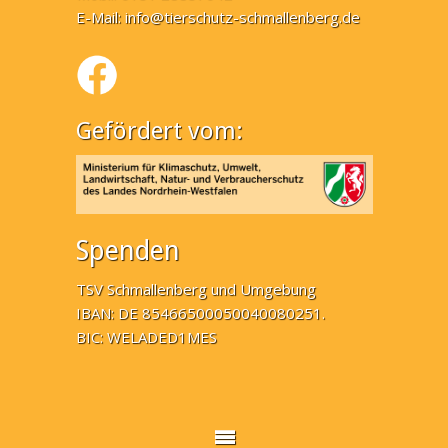
E-Mail:
info@tierschutz-schmallenberg.de
Gefördert vom:
Spenden
TSV Schmallenberg und Umgebung
IBAN: DE 85466500050040080251.
BIC: WELADED1MES