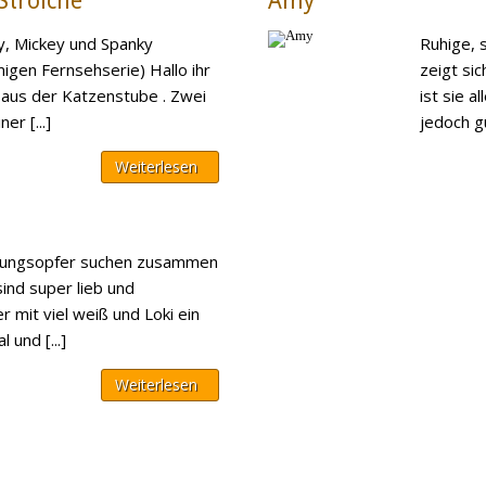
 Strolche
Amy
y, Mickey und Spanky
Ruhige, 
igen Fernsehserie) Hallo ihr
zeigt sic
 aus der Katzenstube . Zwei
ist sie a
er [...]
jedoch gut
Weiterlesen
idungsopfer suchen zusammen
sind super lieb und
r mit viel weiß und Loki ein
 und [...]
Weiterlesen