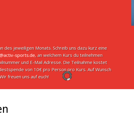
n des jeweiligen Monats. Schreib uns dazu kurz eine
o@activ-sports.de
, an welchem Kurs du teilnehmen
ilnummer und E-Mail Adresse. Die Teilnahme kostet
indestspende von 10€ pro Person pro Kurs. Auf Wunsch
Wir freuen uns auf euch!
en