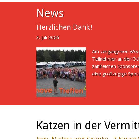
News
Herzlichen Dank!
3. Juli 2026
Am vergangenen Woche
Teilnehmer an der Oc
zahlreichen Sponsoren
eine großzügige Spend
Katzen in der Vermit