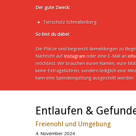
Der gute Zweck:
Tierschutz Schmallenberg
So bist du dabei:
Die Plätze sind begrenzt! Anmeldungen zu Begin
Nachricht auf
Instagram
oder eine E-Mail an
inf
möchtest. Wir brauchen euren Namen, eure Mob
keine Extragebühren, sondern lediglich eine M
kann eine Spendenquittung ausgestellt werden. 
Entlaufen & Gefund
Freienohl und Umgebung
4. November 2024