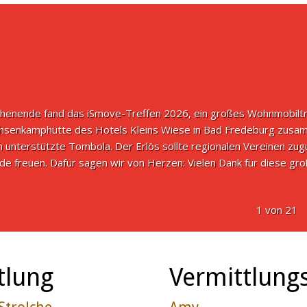
nende fand das iSmove-Treffen 2026, ein großes Wohnmobiltreff
hsenkamphütte des Hotels Kleins Wiese in Bad Fredeburg zusam
 unterstützte Tombola. Der Erlös sollte regionalen Vereinen zu
e freuen. Dafür sagen wir von Herzen: Vielen Dank für diese gro
1 von 21
tlung
Vermittlungs