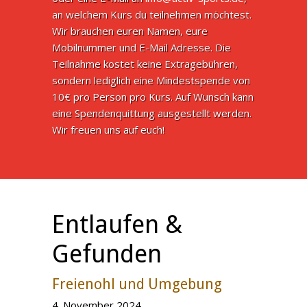
an welchem Kurs du teilnehmen möchtest.
Wir brauchen euren Namen, eure
Mobilnummer und E-Mail Adresse. Die
Teilnahme kostet keine Extragebühren,
sondern lediglich eine Mindestspende von
10€ pro Person pro Kurs. Auf Wunsch kann
eine Spendenquittung ausgestellt werden.
Wir freuen uns auf euch!
Entlaufen &
Gefunden
Freienohl und Umgebung
4. November 2024