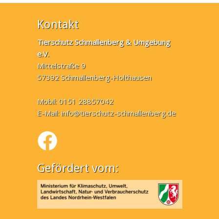
Kontakt
Tierschutz Schmallenberg & Umgebung
e.V.
Mittelstraße 9
57392 Schmallenberg-Holthausen
Mobil: 0151 28857042
E-Mail:
info@tierschutz-schmallenberg.de
Gefördert vom: