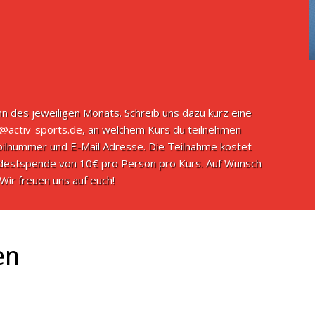
n des jeweiligen Monats. Schreib uns dazu kurz eine
o@activ-sports.de
, an welchem Kurs du teilnehmen
ilnummer und E-Mail Adresse. Die Teilnahme kostet
indestspende von 10€ pro Person pro Kurs. Auf Wunsch
Wir freuen uns auf euch!
en