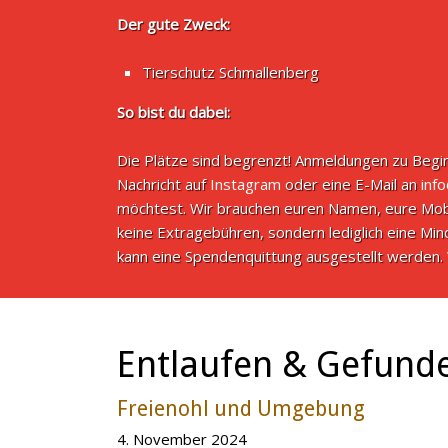
Der gute Zweck:
Tierschutz Schmallenberg
So bist du dabei:
Die Plätze sind begrenzt! Anmeldungen zu Begin
Nachricht auf
Instagram
oder eine E-Mail an
inf
möchtest. Wir brauchen euren Namen, eure Mob
keine Extragebühren, sondern lediglich eine M
kann eine Spendenquittung ausgestellt werden. 
Entlaufen & Gefund
Freienohl und Umgebung
4. November 2024