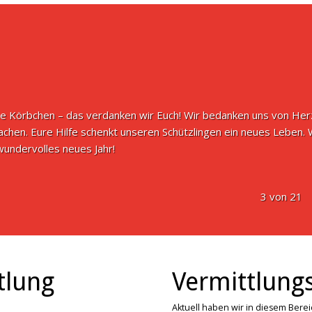
e Körbchen – das verdanken wir Euch! Wir bedanken uns von Herze
achen. Eure Hilfe schenkt unseren Schützlingen ein neues Leben.
undervolles neues Jahr!
3 von 21
tlung
Vermittlungs
Aktuell haben wir in diesem Bere