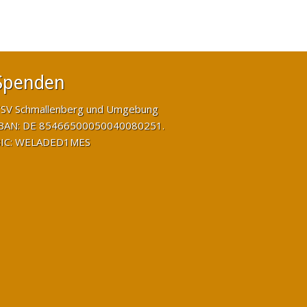
Spenden
SV Schmallenberg und Umgebung
BAN: DE 85466500050040080251.
IC: WELADED1MES